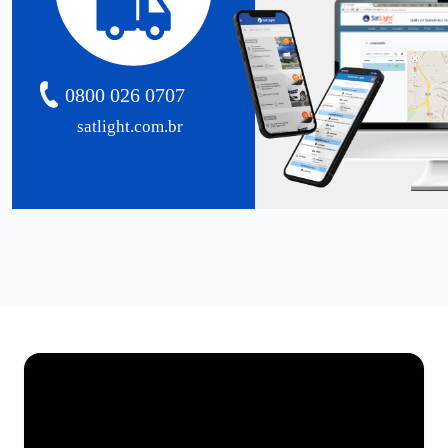
0800 026 0707
satlight.com.br