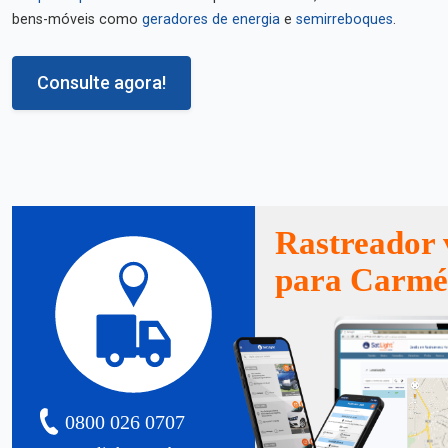
bens-móveis como
geradores de energia
e
semirreboques
.
Consulte agora!
Rastreador 
para Carmé
0800 026 0707