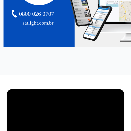
0800 026 0707
satlight.com.br