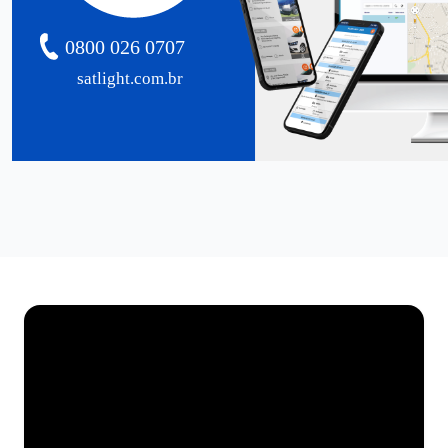
0800 026 0707
satlight.com.br