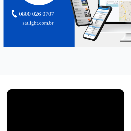
0800 026 0707
satlight.com.br