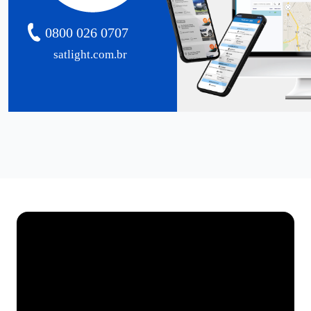
0800 026 0707
satlight.com.br