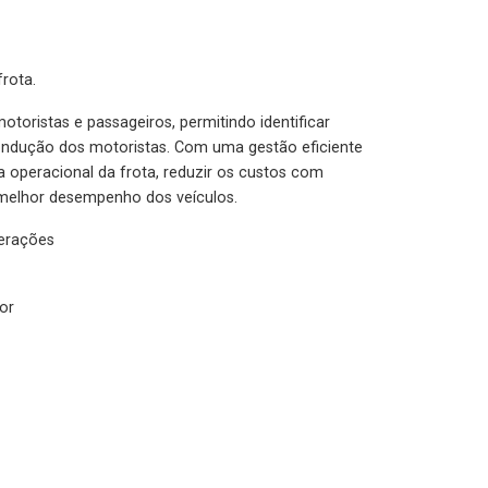
rota.
otoristas e passageiros, permitindo identificar
condução dos motoristas. Com uma gestão eficiente
ia operacional da frota, reduzir os custos com
melhor desempenho dos veículos.
lerações
or