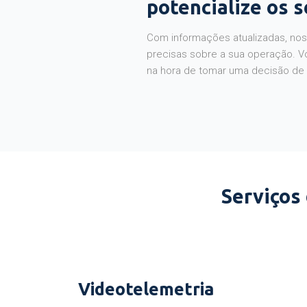
potencialize os 
Com informações atualizadas, noss
precisas sobre a sua operação. V
na hora de tomar uma decisão de
Serviços
Videotelemetria