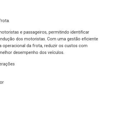
rota.
otoristas e passageiros, permitindo identificar
condução dos motoristas. Com uma gestão eficiente
ia operacional da frota, reduzir os custos com
melhor desempenho dos veículos.
lerações
or