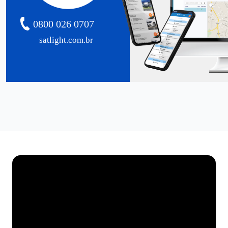
0800 026 0707
satlight.com.br