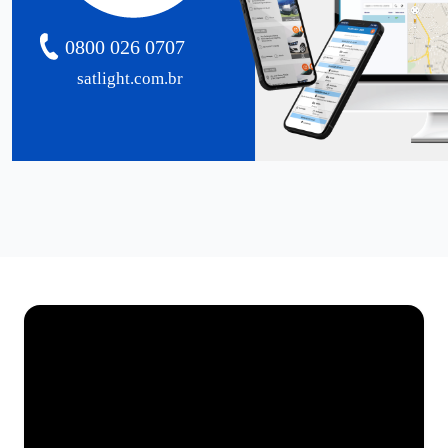
0800 026 0707
satlight.com.br