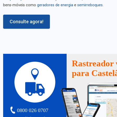
bens-móveis como
geradores de energia
e
semirreboques
.
Consulte agora!
Rastreador 
para Castel
0800 026 0707