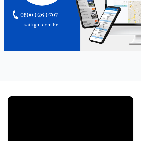
0800 026 0707
satlight.com.br