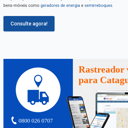
bens-móveis como
geradores de energia
e
semirreboques
.
Consulte agora!
Rastreador 
para Catag
0800 026 0707