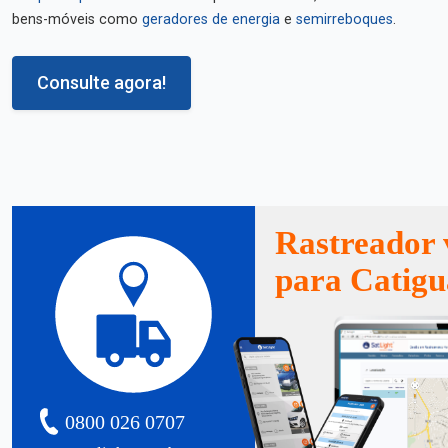
bens-móveis como
geradores de energia
e
semirreboques
.
Consulte agora!
Rastreador 
para Catigu
0800 026 0707