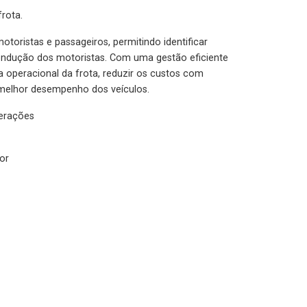
rota.
otoristas e passageiros, permitindo identificar
condução dos motoristas. Com uma gestão eficiente
ia operacional da frota, reduzir os custos com
melhor desempenho dos veículos.
lerações
or