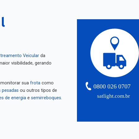
l
treamento Veicular
da
aior visibilidade, gerando
 monitorar sua
frota
como
0800 026 0707
 pesadas
ou outros tipos de
satlight.com.br
es de energia
e
semirreboques
.