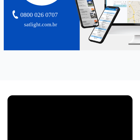
0800 026 0707
satlight.com.br