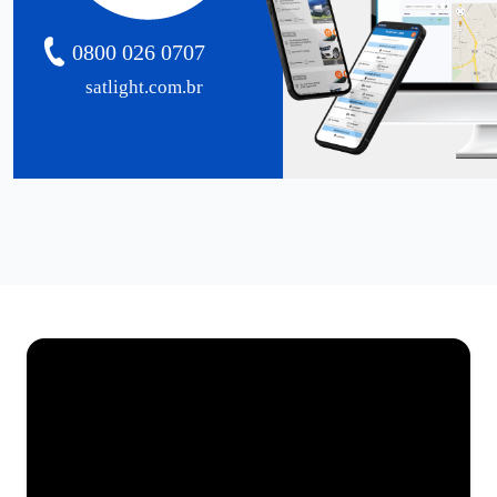
0800 026 0707
satlight.com.br