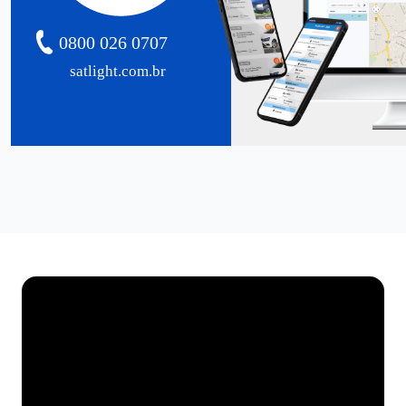
0800 026 0707
satlight.com.br