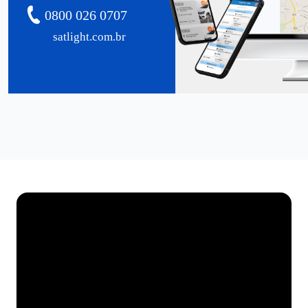
0800 026 0707
satlight.com.br