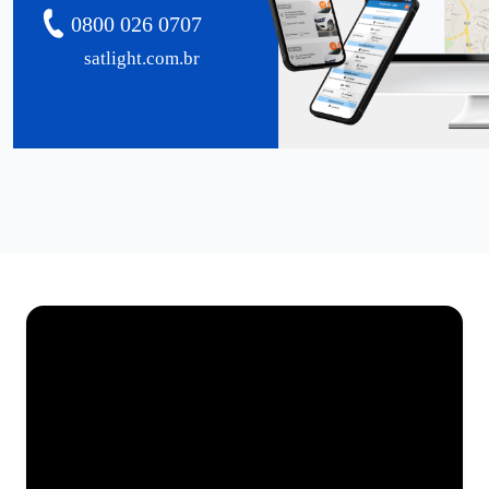
0800 026 0707
satlight.com.br