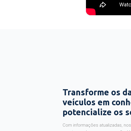
Transforme os d
veículos em con
potencialize os 
Com informações atualizadas, noss
precisas sobre a sua operação. V