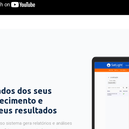
ados dos seus
hecimento e
seus resultados
o sistema gera relatórios e análises
ocê tem maior controle e mais segurança