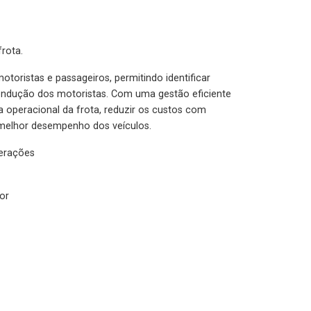
rota.
otoristas e passageiros, permitindo identificar
condução dos motoristas. Com uma gestão eficiente
ia operacional da frota, reduzir os custos com
melhor desempenho dos veículos.
lerações
or