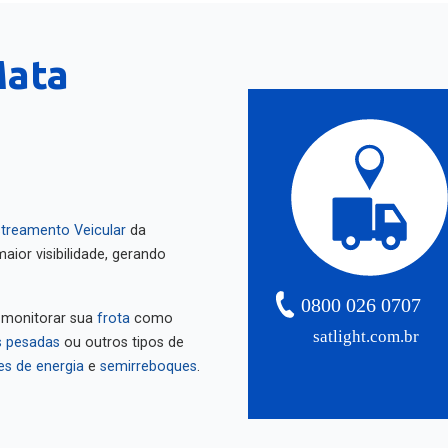
Mata
treamento Veicular
da
aior visibilidade, gerando
0800 026 0707
 monitorar sua
frota
como
satlight.com.br
 pesadas
ou outros tipos de
es de energia
e
semirreboques
.