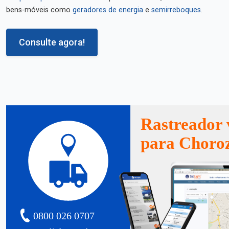
bens-móveis como
geradores de energia
e
semirreboques
.
Consulte agora!
Rastreador 
para Choro
0800 026 0707