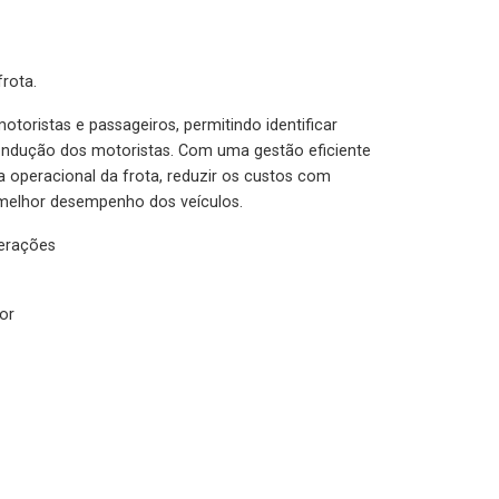
rota.
otoristas e passageiros, permitindo identificar
condução dos motoristas. Com uma gestão eficiente
ia operacional da frota, reduzir os custos com
melhor desempenho dos veículos.
lerações
or