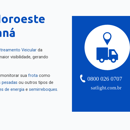
Noroeste
aná
treamento Veicular
da
aior visibilidade, gerando
 monitorar sua
frota
como
0800 026 0707
 pesadas
ou outros tipos de
satlight.com.br
es de energia
e
semirreboques
.