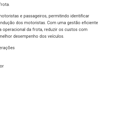
rota.
otoristas e passageiros, permitindo identificar
condução dos motoristas. Com uma gestão eficiente
ia operacional da frota, reduzir os custos com
melhor desempenho dos veículos.
lerações
or