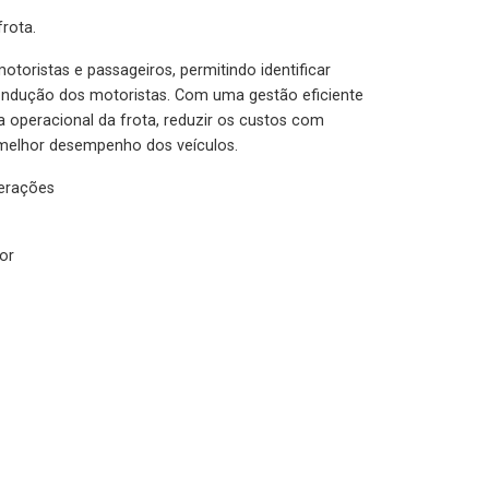
rota.
otoristas e passageiros, permitindo identificar
condução dos motoristas. Com uma gestão eficiente
ia operacional da frota, reduzir os custos com
melhor desempenho dos veículos.
lerações
or