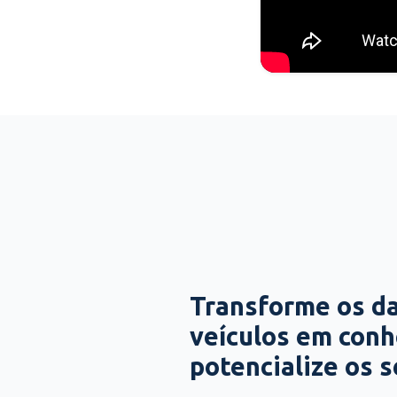
Transforme os d
veículos em con
potencialize os 