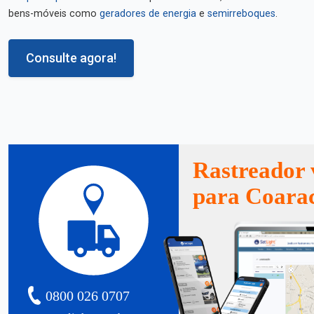
bens-móveis como
geradores de energia
e
semirreboques
.
Consulte agora!
Rastreador 
para Coara
0800 026 0707