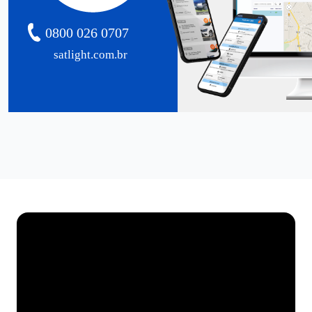
0800 026 0707
satlight.com.br