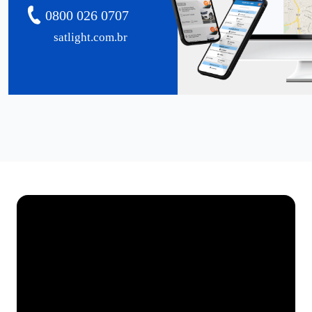
0800 026 0707
satlight.com.br