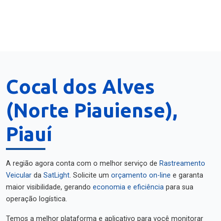
Cocal dos Alves
(Norte Piauiense),
Piauí
A região agora conta com o melhor serviço de
Rastreamento
Veicular
da
SatLight
. Solicite um
orçamento on-line
e garanta
maior visibilidade, gerando
economia e eficiência
para sua
operação logística.
Temos a melhor plataforma e aplicativo para você monitorar