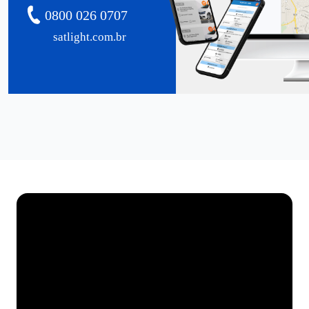
0800 026 0707
satlight.com.br