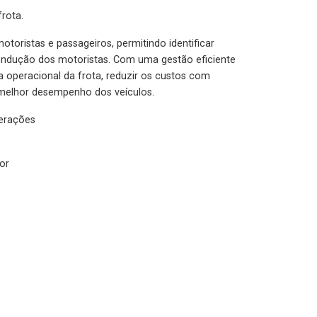
rota.
otoristas e passageiros, permitindo identificar
condução dos motoristas. Com uma gestão eficiente
ia operacional da frota, reduzir os custos com
melhor desempenho dos veículos.
lerações
or