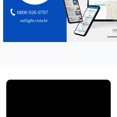
0800 026 0707
satlight.com.br