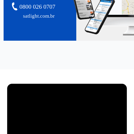
0800 026 0707
satlight.com.br