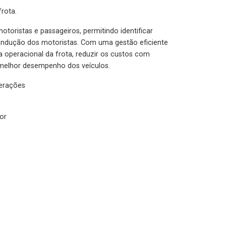
rota.
otoristas e passageiros, permitindo identificar
condução dos motoristas. Com uma gestão eficiente
ia operacional da frota, reduzir os custos com
melhor desempenho dos veículos.
lerações
or