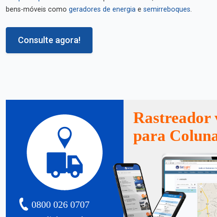
bens-móveis como
geradores de energia
e
semirreboques
.
Consulte agora!
Rastreador 
para Colun
0800 026 0707