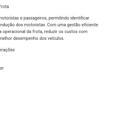
rota.
otoristas e passageiros, permitindo identificar
condução dos motoristas. Com uma gestão eficiente
ia operacional da frota, reduzir os custos com
melhor desempenho dos veículos.
lerações
or