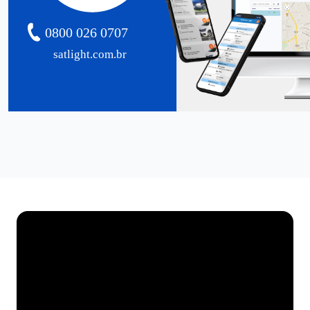
0800 026 0707
satlight.com.br