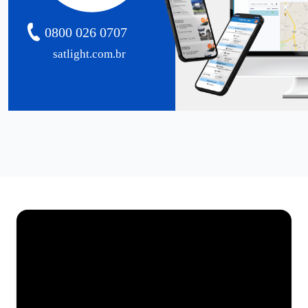
0800 026 0707
satlight.com.br