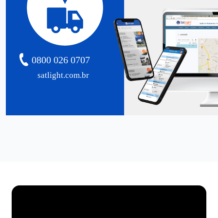
0800 026 0707
satlight.com.br