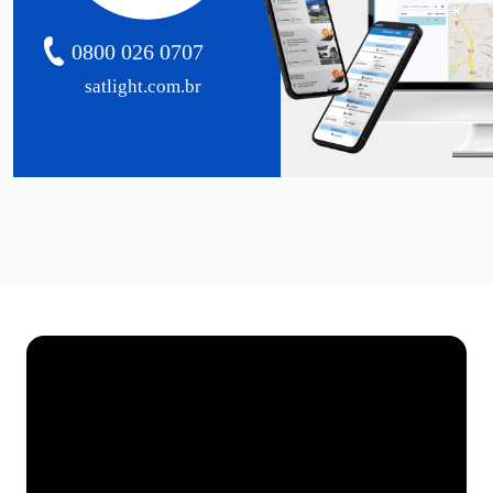
0800 026 0707
satlight.com.br