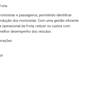
rota.
otoristas e passageiros, permitindo identificar
condução dos motoristas. Com uma gestão eficiente
ia operacional da frota, reduzir os custos com
melhor desempenho dos veículos.
lerações
or