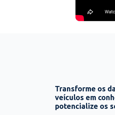
Transforme os d
veículos em con
potencialize os 