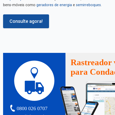
bens-móveis como
geradores de energia
e
semirreboques
.
Consulte agora!
Rastreador 
para Conda
0800 026 0707