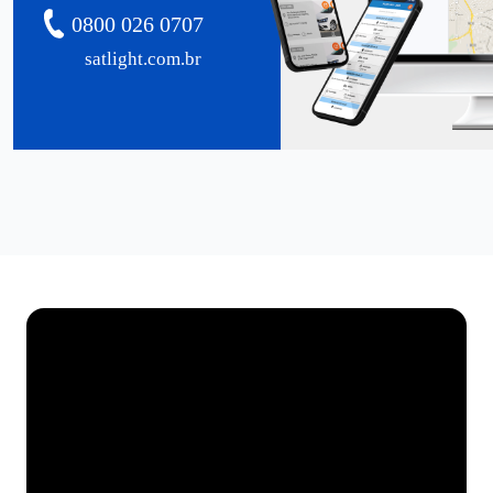
0800 026 0707
satlight.com.br