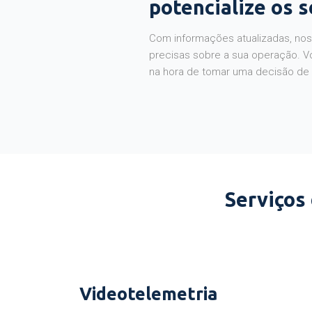
potencialize os 
Com informações atualizadas, noss
precisas sobre a sua operação. V
na hora de tomar uma decisão de
Serviços
Videotelemetria