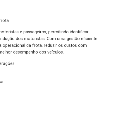
rota.
otoristas e passageiros, permitindo identificar
condução dos motoristas. Com uma gestão eficiente
ia operacional da frota, reduzir os custos com
melhor desempenho dos veículos.
lerações
or