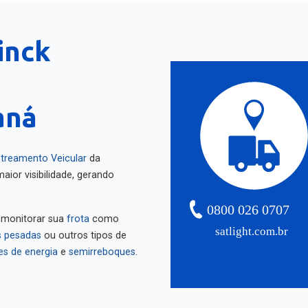
inck
aná
treamento Veicular
da
aior visibilidade, gerando
0800 026 0707
 monitorar sua
frota
como
satlight.com.br
 pesadas
ou outros tipos de
es de energia
e
semirreboques
.