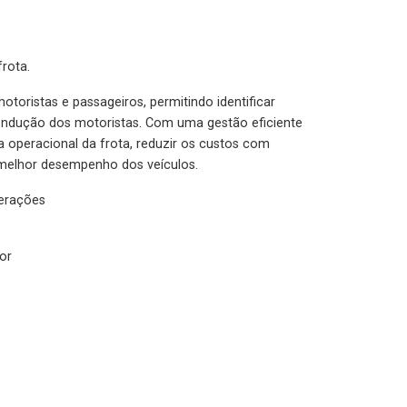
rota.
otoristas e passageiros, permitindo identificar
condução dos motoristas. Com uma gestão eficiente
ia operacional da frota, reduzir os custos com
melhor desempenho dos veículos.
lerações
or