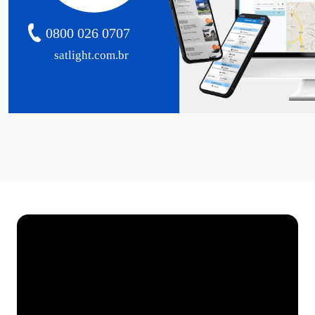
0800 026 0707
satlight.com.br