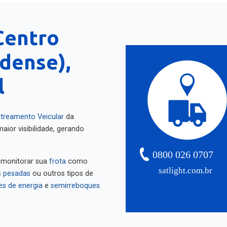
Centro
ndense),
l
treamento Veicular
da
aior visibilidade, gerando
0800 026 0707
 monitorar sua
frota
como
satlight.com.br
 pesadas
ou outros tipos de
es de energia
e
semirreboques
.