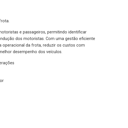
rota.
otoristas e passageiros, permitindo identificar
condução dos motoristas. Com uma gestão eficiente
ia operacional da frota, reduzir os custos com
melhor desempenho dos veículos.
lerações
or