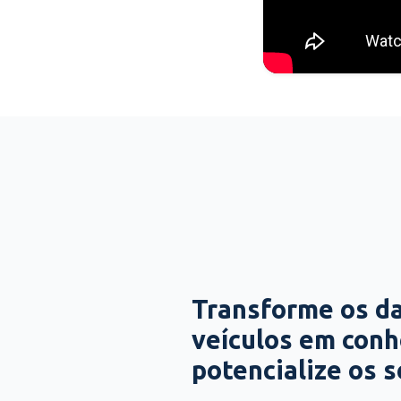
Transforme os d
veículos em con
potencialize os 