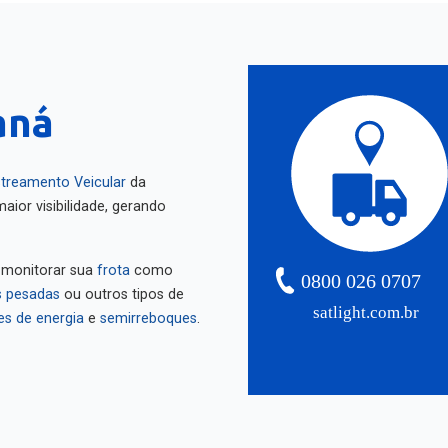
aná
treamento Veicular
da
aior visibilidade, gerando
 monitorar sua
frota
como
0800 026 0707
 pesadas
ou outros tipos de
satlight.com.br
es de energia
e
semirreboques
.