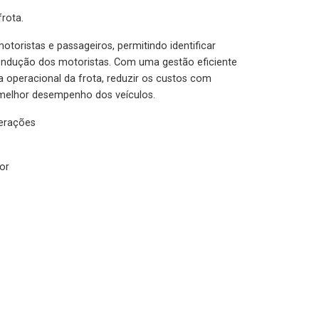
rota.
otoristas e passageiros, permitindo identificar
condução dos motoristas. Com uma gestão eficiente
ia operacional da frota, reduzir os custos com
melhor desempenho dos veículos.
lerações
or