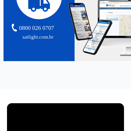
0800 026 0707
satlight.com.br