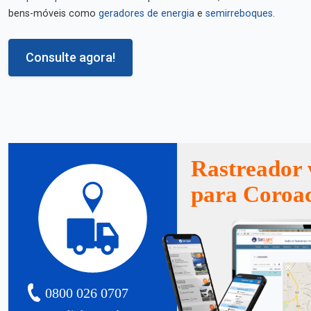
bens-móveis como
geradores de energia
e
semirreboques
.
Consulte agora!
Rastreador 
para Coroac
0800 026 0707